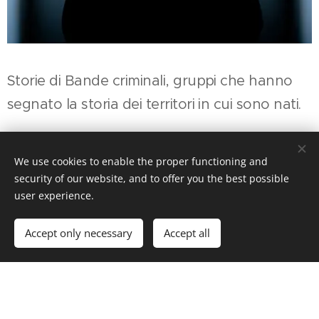
Storie di Bande criminali, gruppi che hanno
segnato la storia dei territori in cui sono nati.
Elenco pagine collegate:
We use cookies to enable the proper functioning and
Banda della Magliana
security of our website, and to offer you the best possible
user experience.
Mala del Brenta
Banda Turatello
Accept only necessary
Accept all
Banda Vallanzasca