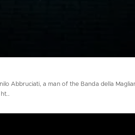
nilo Abbruciati, a man of the Banda della Magl
t...