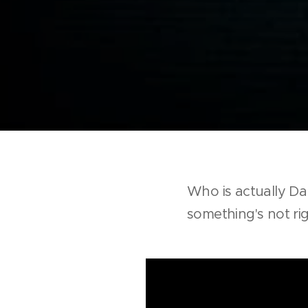
Who is actually Da
something's not righ