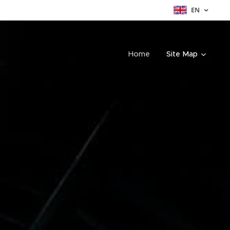
EN
Home
Site Map