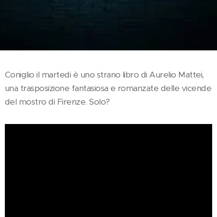
Coniglio il martedi è uno strano libro di Aurelio Mattei,
una trasposizione fantasiosa e romanzate delle vicende
del mostro di Firenze. Solo?