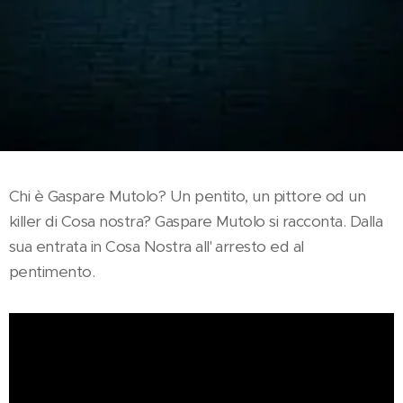
Chi è Gaspare Mutolo? Un pentito, un pittore od un
killer di Cosa nostra? Gaspare Mutolo si racconta. Dalla
sua entrata in Cosa Nostra all' arresto ed al
pentimento.