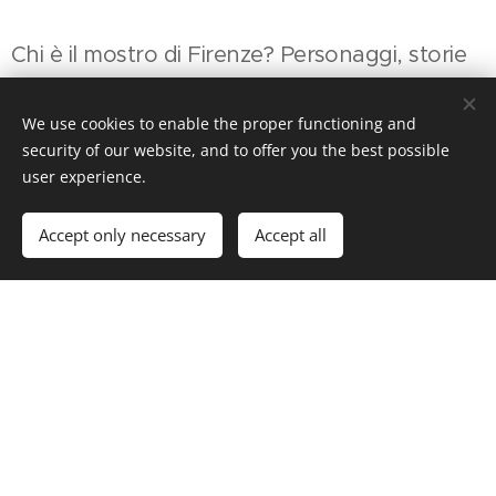
Chi è il mostro di Firenze? Personaggi, storie
e false verità sul serial killer più famoso.
We use cookies to enable the proper functioning and
Una vicenda che attraversa i decenni ed apre
security of our website, and to offer you the best possible
user experience.
scenari inquietanti.
Video e pagine collegate:
Accept only necessary
Accept all
La vita di Pacciani
Il caso del dottor Narducci
Il Mostro di Firenze
Giuseppe Sgangarella (il mostro di
Salerno)