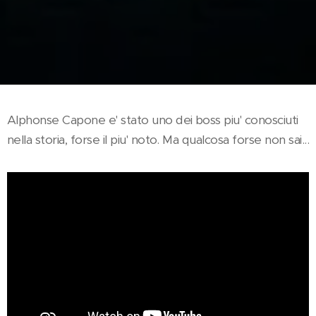
Alphonse Capone e' stato uno dei boss piu' conosciuti
nella storia, forse il piu' noto. Ma qualcosa forse non sai...