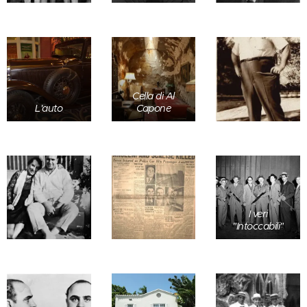
Cella di Al
L'auto
Capone
I veri
"Intoccabili"